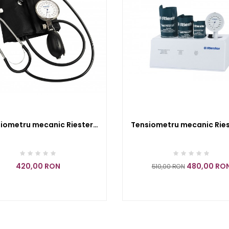
iometru mecanic Riester
Tensiometru mecanic Ries
hon cu stetoscop inclus -
mega cu 3 mansete - RI
RIE1442-142
420,00 RON
480,00 RO
510,00 RON