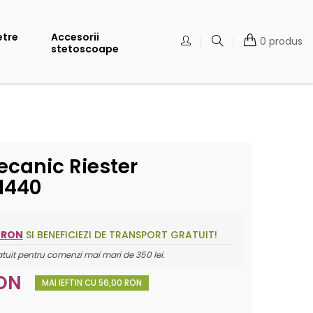
etre
Accesorii
0 produs
stetoscoape
canic Riester
1440
 RON
SI BENEFICIEZI DE TRANSPORT GRATUIT!
atuit pentru comenzi mai mari de 350 lei.
RON
MAI IEFTIN CU 56,00 RON