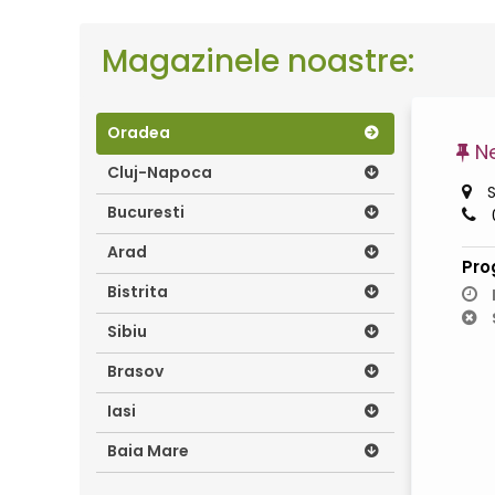
Magazinele noastre:
Oradea
N
Cluj-Napoca
S
Bucuresti
Arad
Pro
Bistrita
Sibiu
Brasov
Iasi
Baia Mare