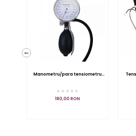
‹
Manometru/para tensiometru
Tens
Riester Precisa N - RIE1362-100
sanap
180,00 RON