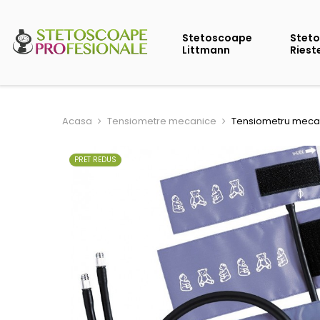
Stetoscoape
Stet
Littmann
Riest
Acasa
Tensiometre mecanice
Tensiometru mecan
PRET REDUS