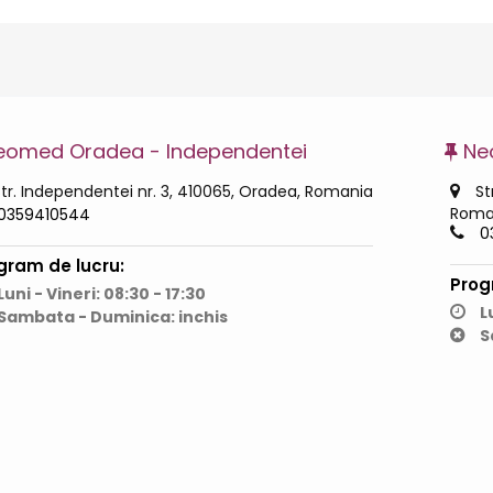
eomed Oradea - Independentei
Ne
tr. Independentei nr. 3, 410065, Oradea, Romania
Str
Roma
0359410544
0
gram de lucru:
Prog
Luni - Vineri: 08:30 - 17:30
Lu
Sambata - Duminica: inchis
S