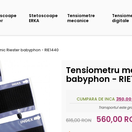
oscoape
Stetoscoape
Tensiometre
Tensiom
er
ERKA
mecanice
digitale
ic Riester babyphon - RIE1440
Tensiometru me
babyphon - RIE
CUMPARA DE INCA
350,00
Transportul este gr
560,00 
616,00 RON