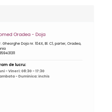
omed Oradea - Doja
. Gheorghe Doja nr. 104X, Bl. C1, parter, Oradea,
nia
359431311
ram de lucru:
ni - Vineri: 08:30 - 17:30
ambata - Duminica: inchis