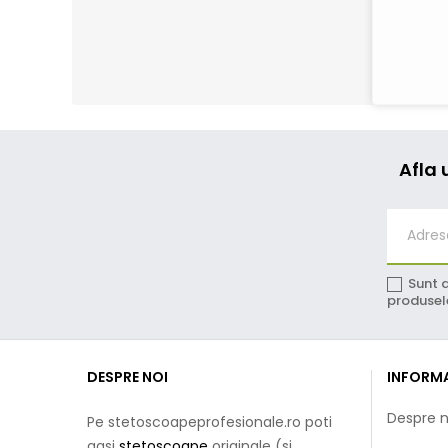
Afla 
Sunt d
produsele
DESPRE NOI
INFORMA
Despre n
Pe stetoscoapeprofesionale.ro poti
gasi
stetoscoape
originale (si