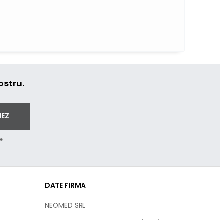
ostru.
NEZ
e
DATE FIRMA
NEOMED SRL