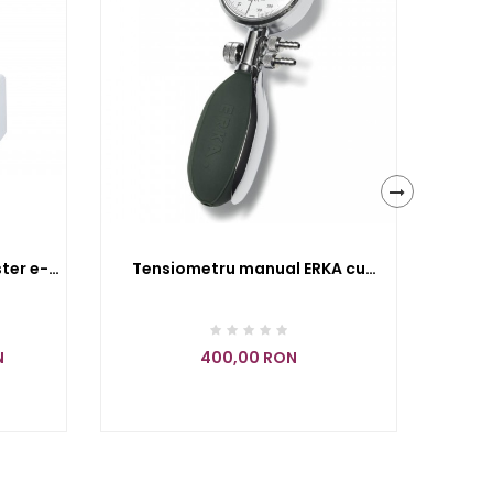
›
ter e-
Tensiometru manual ERKA cu
Tensi
E1372
manometru si para, Perfect Aneroid
56
N
400,00 RON