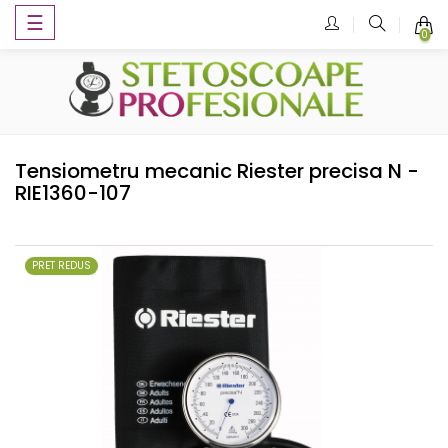
Toggle
☰
0
navigation
Tensiometru mecanic Riester precisa N -
RIE1360-107
PRET REDUS