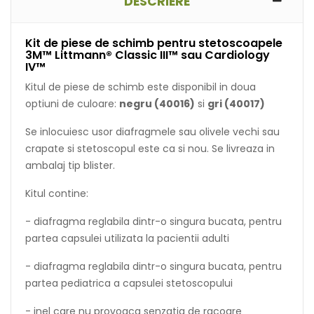
DESCRIERE
Kit de piese de schimb pentru stetoscoapele
3M™ Littmann® Classic III™ sau Cardiology
IV™
Kitul de piese de schimb este disponibil in doua
optiuni de culoare:
negru (40016)
si
gri (40017)
Se inlocuiesc usor diafragmele sau olivele vechi sau
crapate si stetoscopul este ca si nou. Se livreaza in
ambalaj tip blister.
Kitul contine:
- diafragma reglabila dintr-o singura bucata, pentru
partea capsulei utilizata la pacientii adulti
- diafragma reglabila dintr-o singura bucata, pentru
partea pediatrica a capsulei stetoscopului
- inel care nu provoaca senzatia de racoare