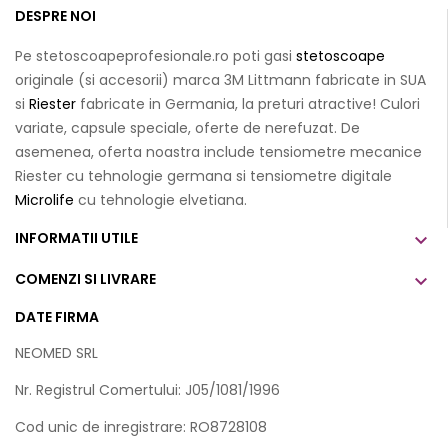
DESPRE NOI
Pe stetoscoapeprofesionale.ro poti gasi
stetoscoape
originale (si accesorii) marca 3M Littmann fabricate in SUA
si
Riester
fabricate in Germania, la preturi atractive! Culori
variate, capsule speciale, oferte de nerefuzat. De
asemenea, oferta noastra include tensiometre mecanice
Riester cu tehnologie germana si tensiometre digitale
Microlife
cu tehnologie elvetiana.
INFORMATII UTILE

COMENZI SI LIVRARE

DATE FIRMA
NEOMED SRL
Nr. Registrul Comertului: J05/1081/1996
Cod unic de inregistrare: RO8728108