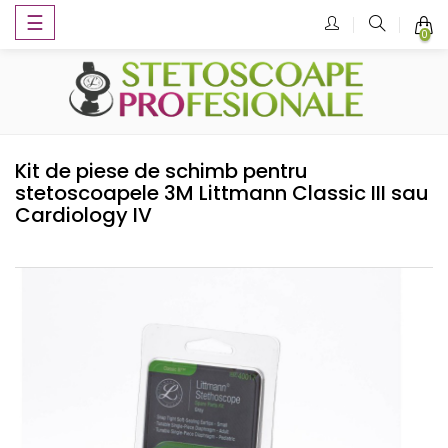
Toggle
☰
0
navigation
Kit de piese de schimb pentru
stetoscoapele 3M Littmann Classic III sau
Cardiology IV